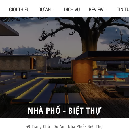
Ủ
GIỚI THIỆU
DỰ ÁN
DỊCH VỤ
REVIEW
TIN T
NHÀ PHỐ - BIỆT THỰ
Trang Chủ
|
Dự Án
|
Nhà Phố - Biệt Thự