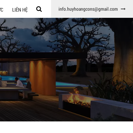
info.huyhoangcons@gmail.com
ỨC
LIÊN HỆ