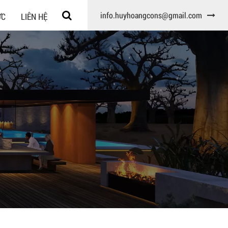
info.huyhoangcons@gmail.com
ỨC
LIÊN HỆ