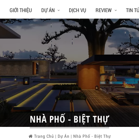
Ủ
GIỚI THIỆU
DỰ ÁN
DỊCH VỤ
REVIEW
TIN T
NHÀ PHỐ - BIỆT THỰ
Trang Chủ
|
Dự Án
|
Nhà Phố - Biệt Thự