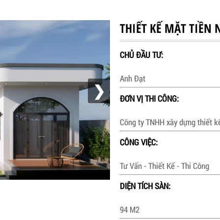
THIẾT KẾ MẶT TIỀN 
CHỦ ĐẦU TƯ:
Anh Đạt
❯
ĐƠN VỊ THI CÔNG:
Công ty TNHH xây dựng thiết 
CÔNG VIỆC:
Tư Vấn - Thiết Kế - Thi Công
DIỆN TÍCH SÀN:
94 M2