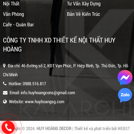
Nội Thất
Tư Vấn Xây Dựng
Văn Phòng
Bản Vẻ Kiến Trúc
Cafe - Quán Bar
CÔNG TY TNHH XD THIẾT KẾ NỘI THẤT HUY
HOÀNG
Địa chỉ: 46 đường số 2, KĐT Vạn Phúc, P. Hiệp Bình, Tp. Thủ Đức, Tp. Hồ
Chí Minh
Hotline:
0988.516.817
Email:
info.huyhoangcons@gmail.com
Website:
www.huyhoangsg.com
Copyright © 2024.
HUY HOÀNG DECOR
| Thiết kế và phát triển bởi
WEBST