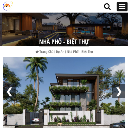
NHÀ PHỐ - BIỆT THỰ
Trang Chủ
|
Dự Án
|
Nhà Phố - Biệt Thự
❮
❯