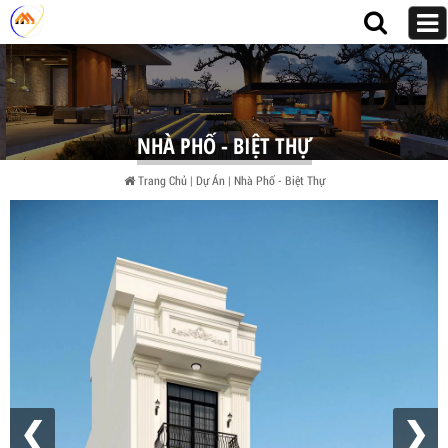
NHÀ PHỐ - BIỆT THỰ
Trang Chủ
|
Dự Án
|
Nhà Phố - Biệt Thự
❮
❯