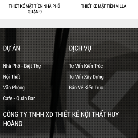
THIẾT KẾ MẶT TIỀN NHÀ PHỐ
THIẾT KẾ MẶT TIỀN VILLA
QUẬN 9
DỰ ÁN
DỊCH VỤ
Nhà Phố - Biệt Thự
Tư Vấn Kiến Trúc
Nội Thất
Tư Vấn Xây Dựng
Văn Phòng
Bản Vẻ Kiến Trúc
Cafe - Quán Bar
CÔNG TY TNHH XD THIẾT KẾ NỘI THẤT HUY
HOÀNG