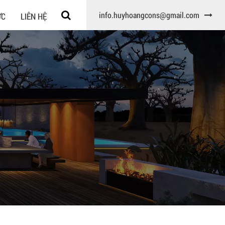
info.huyhoangcons@gmail.com
ỨC
LIÊN HỆ