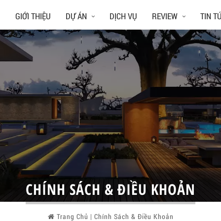
Ủ
GIỚI THIỆU
DỰ ÁN
DỊCH VỤ
REVIEW
TIN T
CHÍNH SÁCH & ĐIỀU KHOẢN
Trang Chủ
|
Chính Sách & Điều Khoản